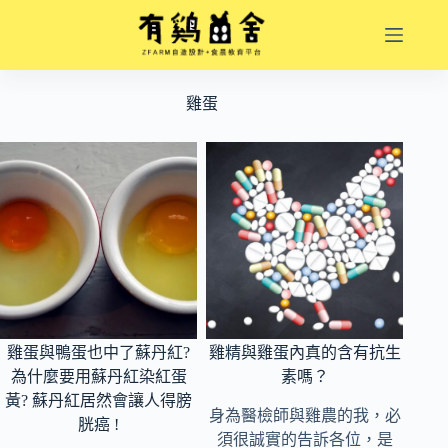
跳
至
主
要
雞蛋
內
容
雞蛋與鴨蛋也中了蘇丹紅?
雞精與雞蛋內真的含有抗生
為什麼要用蘇丹紅染紅蛋
素嗎？
黃? 蘇丹紅居然會讓人得膀
身為醫檢師與雞農的我，必
胱癌 !
須很誠實的告訴各位，是