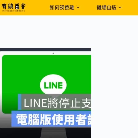
跳
如何飼養雞
雞場自造
至
主
要
內
容