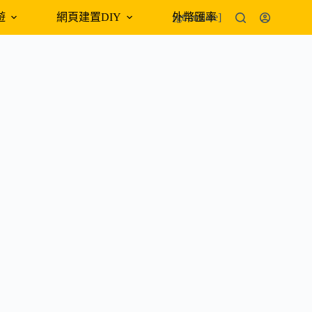
遊
網頁建置DIY
外幣匯率
[gtranslate]