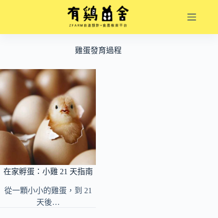
跳
至
主
要
雞蛋發育過程
內
容
在家孵蛋：小雞 21 天指南
從一顆小小的雞蛋，到 21
天後…