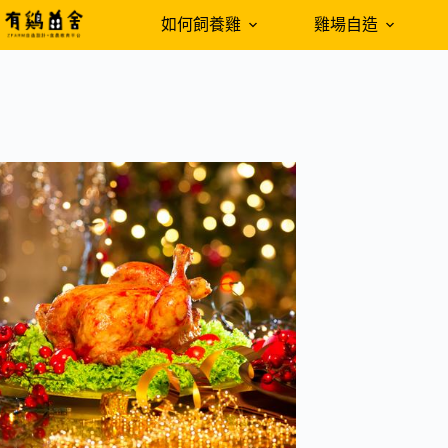
跳
如何飼養雞
雞場自造
至
主
要
內
容