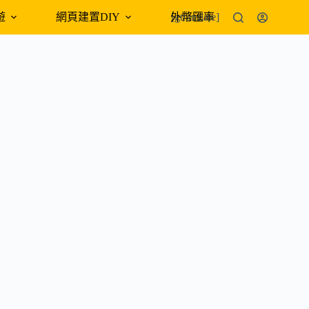
遊
網頁建置DIY
外幣匯率
[gtranslate]