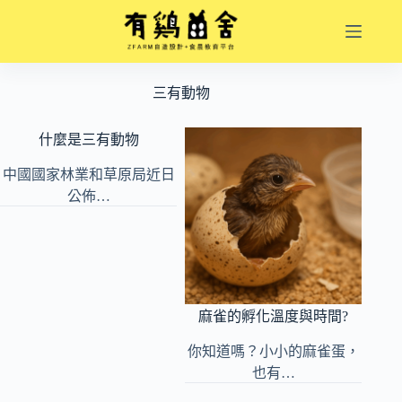
跳
至
主
要
三有動物
內
容
什麼是三有動物
中國國家林業和草原局近日
公佈…
麻雀的孵化溫度與時間?
你知道嗎？小小的麻雀蛋，
也有…