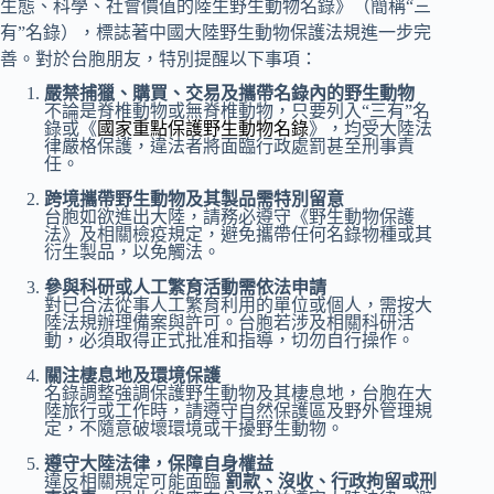
生態、科學、社會價值的陸生野生動物名錄》（簡稱“三
有”名錄），標誌著中國大陸野生動物保護法規進一步完
善。對於台胞朋友，特別提醒以下事項：
嚴禁捕獵、購買、交易及攜帶名錄內的野生動物
不論是脊椎動物或無脊椎動物，只要列入“三有”名
錄或《
國家重點保護野生動物名錄
》，均受大陸法
律嚴格保護，違法者將面臨行政處罰甚至刑事責
任。
跨境攜帶野生動物及其製品需特別留意
台胞如欲進出大陸，請務必遵守《野生動物保護
法》及相關檢疫規定，避免攜帶任何名錄物種或其
衍生製品，以免觸法。
參與科研或人工繁育活動需依法申請
對已合法從事人工繁育利用的單位或個人，需按大
陸法規辦理備案與許可。台胞若涉及相關科研活
動，必須取得正式批准和指導，切勿自行操作。
關注棲息地及環境保護
名錄調整強調保護野生動物及其棲息地，台胞在大
陸旅行或工作時，請遵守自然保護區及野外管理規
定，不隨意破壞環境或干擾野生動物。
遵守大陸法律，保障自身權益
違反相關規定可能面臨
罰款、沒收、行政拘留或刑