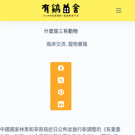
跳
至
主
要
什麼是三有動物
內
容
兩岸交流
,
寵物養殖
中國國家林業和草原局近日公佈並施行新調整的《有重要