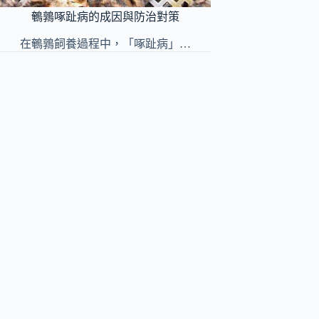
鵪鶉啄趾病的成因與防治對策
在鵪鶉飼養過程中，「啄趾病」…