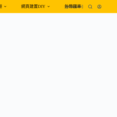
遊
網頁建置DIY
外幣匯率
[gtranslate]