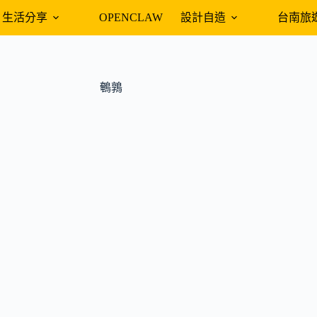
生活分享
OPENCLAW
設計自造
台南旅
鵪鶉