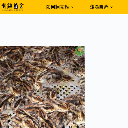
跳
如何飼養雞
雞場自造
至
主
要
內
容