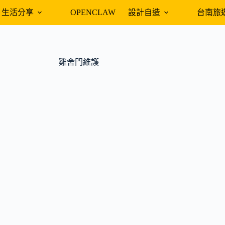
生活分享
OPENCLAW
設計自造
台南旅
雞舍門維護