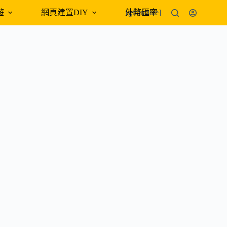
遊
網頁建置DIY
外幣匯率
[gtranslate]