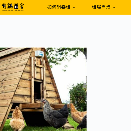
跳
如何飼養雞
雞場自造
至
主
要
內
容