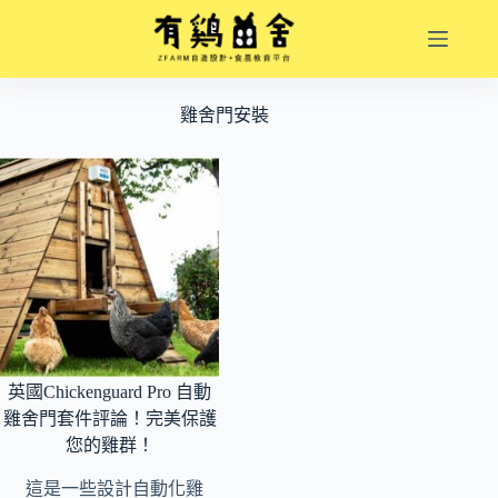
跳
至
主
要
雞舍門安裝
內
容
英國Chickenguard Pro 自動
雞舍門套件評論！完美保護
您的雞群！
這是一些設計自動化雞