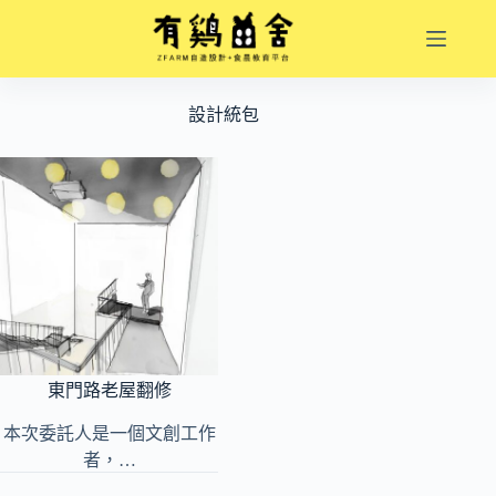
跳
至
主
要
設計統包
內
容
東門路老屋翻修
本次委託人是一個文創工作
者，…