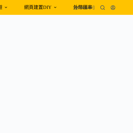
遊
網頁建置DIY
外幣匯率
[gtranslate]