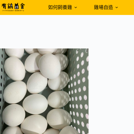
跳
如何飼養雞
雞場自造
至
主
要
內
容