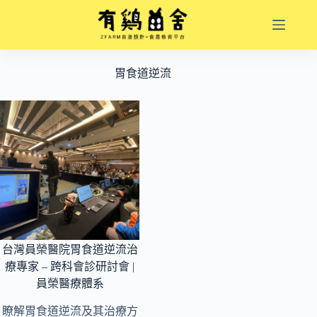
跳
至
主
要
胃食道逆流
內
容
台灣員榮醫院胃食道逆流治
療專家 – 跨科會診研討會 |
員榮醫療體系
瞭解胃食道逆流及其治療方