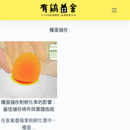
跳
至
主
要
種蛋儲存
內
容
種蛋儲存對孵化率的影響：
最佳儲存條件與實踐指南
在家禽養殖業和孵化業中，
種蛋…