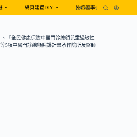
遊
網頁建置DIY
外幣匯率
[gtranslate]
」、「全民健康保險中醫門診總額兒童過敏性
等5項中醫門診總額照護計畫承作院所及醫師