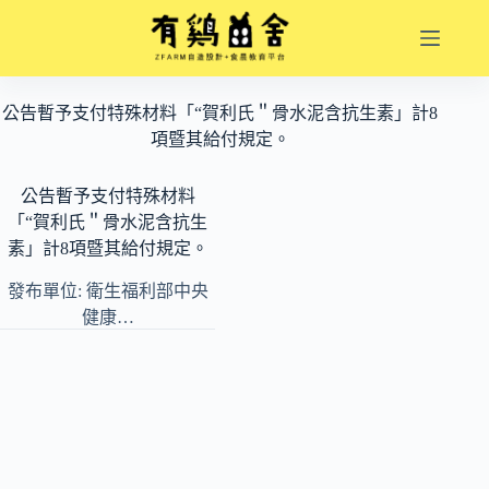
跳
至
主
要
公告暫予支付特殊材料「“賀利氏＂骨水泥含抗生素」計8
內
項暨其給付規定。
容
公告暫予支付特殊材料
「“賀利氏＂骨水泥含抗生
素」計8項暨其給付規定。
發布單位: 衛生福利部中央
健康…