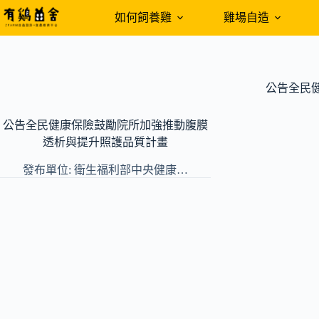
跳
如何飼養雞
雞場自造
至
主
要
內
公告全民
容
公告全民健康保險鼓勵院所加強推動腹膜
透析與提升照護品質計畫
發布單位: 衛生福利部中央健康…