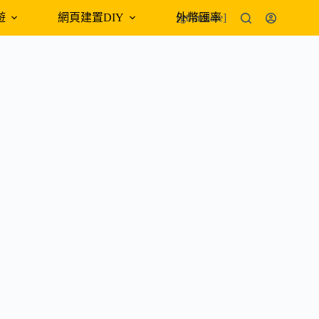
遊
網頁建置DIY
外幣匯率
[gtranslate]