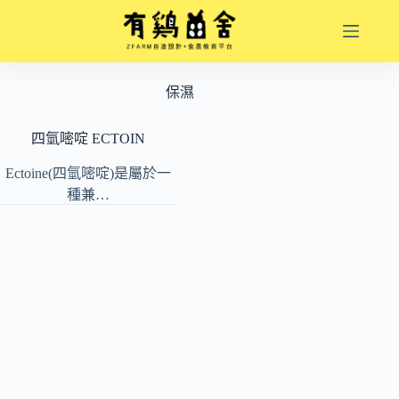
跳
至
主
要
保濕
內
容
四氫嘧啶 ECTOIN
Ectoine(四氫嘧啶)是屬於一
種兼…