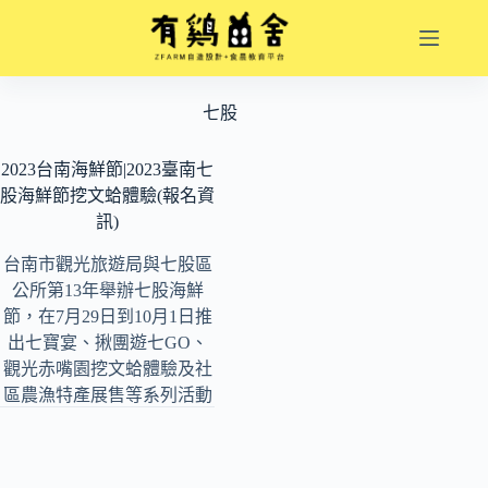
跳
至
主
要
七股
內
容
2023台南海鮮節|2023臺南七
股海鮮節挖文蛤體驗(報名資
訊)
台南市觀光旅遊局與七股區
公所第13年舉辦七股海鮮
節，在7月29日到10月1日推
出七寶宴、揪團遊七GO、
觀光赤嘴園挖文蛤體驗及社
區農漁特產展售等系列活動