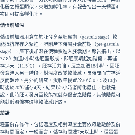
化器之轉蛋類似，來增加孵化率，有報告指出一天轉蛋4
次即可提高孵化率。
儲蛋前加溫
儲蛋前加溫用意在於胚發育至胚囊期（gastrula stage）較
能抵抗儲存之緊迫，蛋剛產下時屬胚囊前期（pre-gastrula
stage），產下後加溫在使種蛋進入胚囊期。報告指出，以
37.8℃加溫6小時後胚盤形成，即胚囊期起始階段，再儲
存14天（11.5℃），胚存活力強，反之加溫18小時，因胚
發育進入另一階段，對溫度改變較敏感，長時間而言存活
反而較差。另外的研究，蛋收集後置於30℃ 0、5及10小
時後於20℃儲存4天，結果以5小時者孵化最佳，也就是
說，此時胚可發育至較能抗儲存傷害之階段，其他階段可
能對低溫儲存環境較敏感所致。
結語
種蛋儲存條件，包括溫度及相對濕度主要依母雞雞齡及儲
存時間而定，一般而言，儲存時間達7天以上時，種蛋蛋