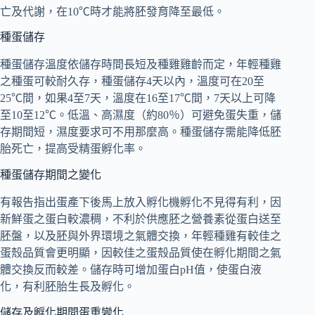
亡及代謝，在10℃時才能將胚發育降至最低。
種蛋儲存
種蛋儲存溫度依儲存時間長短及種雞雞齡而定，年輕種雞
之種蛋可較耐久存，種蛋儲存4天以內，溫度可在20至
25℃間，如果4至7天，溫度在16至17℃間，7天以上可降
至10至12℃。低溫、高濕度（約80％）可避免蛋失重，儲
存期間短，濕度要求可不用那麼高。種蛋儲存需能降低胚
胎死亡，提高受精蛋孵化率。
種蛋儲存期間之變化
有報告指出蛋產下後馬上放入孵化機孵化不見得有利，因
新鮮蛋之蛋白較濃稠，不利於供應胚之營養素從蛋白送至
胚盤，以及胚與外界環境之氣體交換，年輕種雞有較佳之
蛋殼品質會更明顯，因較佳之蛋殼品質使在孵化期間之氣
體交換反而較差。儲存時可增加蛋白pH值，使蛋白液
化，有利胚胎生長及孵化。
儲存及孵化期間蛋重變化