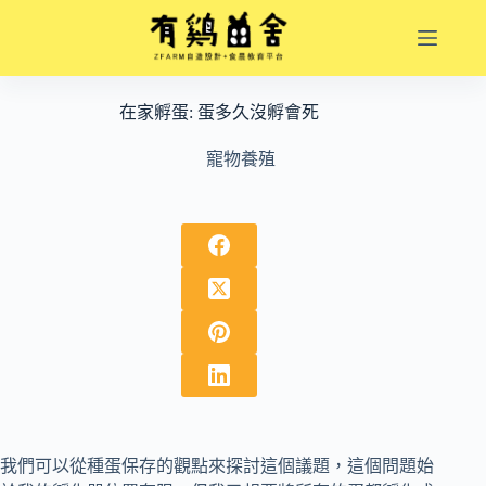
跳
至
主
要
在家孵蛋: 蛋多久沒孵會死
內
容
寵物養殖
我們可以從種蛋保存的觀點來探討這個議題，這個問題始