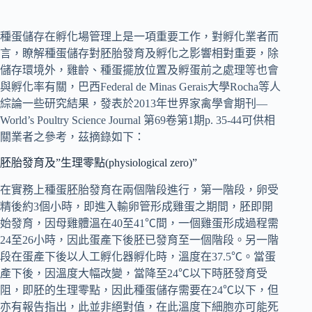
種蛋儲存在孵化場管理上是一項重要工作，對孵化業者而
言，瞭解種蛋儲存對胚胎發育及孵化之影響相對重要，除
儲存環境外，雞齡、種蛋擺放位置及孵蛋前之處理等也會
與孵化率有關，巴西Federal de Minas Gerais大學Rocha等人
綜論一些研究結果，發表於2013年世界家禽學會期刊—
World’s Poultry Science Journal 第69卷第1期p. 35-44可供相
關業者之參考，茲摘錄如下：
胚胎發育及”生理零點(physiological zero)”
在實務上種蛋胚胎發育在兩個階段進行，第一階段，卵受
精後約3個小時，即進入輸卵管形成雞蛋之期間，胚即開
始發育，因母雞體溫在40至41℃間，一個雞蛋形成過程需
24至26小時，因此蛋產下後胚已發育至一個階段。另一階
段在蛋產下後以人工孵化器孵化時，溫度在37.5℃。當蛋
產下後，因溫度大幅改變，當降至24℃以下時胚發育受
阻，即胚的生理零點，因此種蛋儲存需要在24℃以下，但
亦有報告指出，此並非絕對值，在此溫度下細胞亦可能死