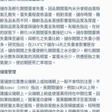
儲存及孵化期間蛋會失重，因此期間蛋內水分會經由蛋殼
氣孔散失。蛋失重程度依溫度、相對濕度、儲存時間、雞
齡及品系而不同，雞齡及品系直接影響蛋殼品質及厚度，
蛋殼品質及厚度與儲存失重呈負相關。有報告指出，在好
的狀態下，孵化18天期間蛋失重接近12％。儲存期間要將
失重降至最低，與孵化之失重比較，儲存期間之失重小很
多。研究指出，在23.9℃下儲存14天之失重會影響胚存
活，儲存期間之失重使孵化期間蛋之水分變少，孵化期間
水分散失與氧氣的消耗相當，當蛋水分少，供應胚胎之氧
氣變少，使初期胚死亡率增加。
儲蛋管理
蛋儲放位置應尖端朝上或鈍端朝上一般不會特別注意，不
過Antwi （1993）指出，長期間儲存，例如14天以上時，
建議尖端朝上。尖端朝上較能使蛋黃保持在中間位置，因
如果鈍端朝上，隨著蛋白變稀，蛋黃翻轉漂浮至蛋頂端，
使胚盤太靠近蛋殼，胚胎容易脫水及受細菌感染，短時間
儲存則不受影響。另長時間儲存亦有人用轉蛋設施，與孵