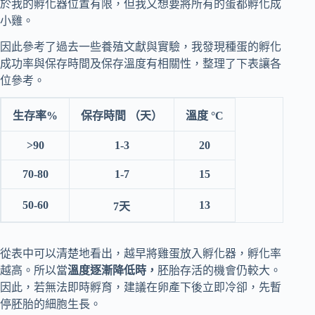
於我的孵化器位置有限，但我又想要將所有的蛋都孵化成
小雞。
因此參考了過去一些養殖文獻與實驗，我發現種蛋的孵化
成功率與保存時間及保存溫度有相關性，整理了下表讓各
位參考。
生存率%
保存時間
（天）
溫度
°C
>90
1-3
20
70-80
1-7
15
50-60
13
7天
從表中可以清楚地看出，越早將雞蛋放入孵化器，孵化率
越高。所以當
溫度逐漸降低時，
胚胎存活的機會仍較大。
因此，若無法即時孵育，建議在卵產下後立即冷卻，先暫
停胚胎的細胞生長。