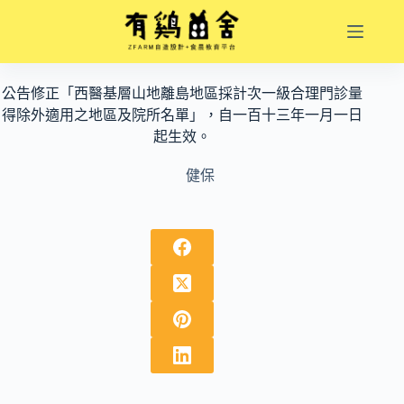
跳
至
主
要
公告修正「西醫基層山地離島地區採計次一級合理門診量
內
得除外適用之地區及院所名單」，自一百十三年一月一日
容
起生效。
健保