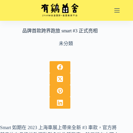
跳
至
主
要
品牌首款跨界跑旅 smart #3 正式亮相
內
容
未分類
Smart 如期在 2023 上海車展上帶來全新 #3 車款，官方將