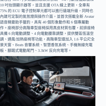
10 吋抬頭顯示器等，並且支援 OTA 線上更新，全車有
75% 的 ECU 電子控制單元都可以進行遠端升級，同時也
內建可定製的氣氛燈與操作介面，並首次搭載全新 Avatar
語音精靈助手獵豹，具有 40 個形象動作和 6 個專屬動
作。座椅部分高階車型座椅採用真皮材質包覆，前排座椅
具備 6 向電動調整、4 向電動腰靠調整，提供雙區恆溫空
調、通風/加熱座椅等功能，高階車型還加入 1.6 平公尺全
景天窗、Beats 音響系統、智慧香氛系統、手機無線充電
板、腳踢式電動尾門、3.3kW 反向充電等。