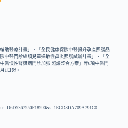
病輔助醫療計畫」、「全民健康保險中醫提升孕產照護品
險中醫門診總額兒童過敏性鼻炎照護試辦計畫」、「全
中醫慢性腎臟病門診加強 照護整合方案」等6項中醫門
月1日起。
79&sms=D6D5367550F18590&s=1ECD8DA709A791C0