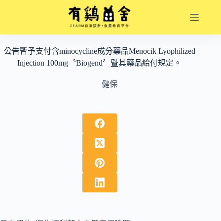
跳
至
主
要
公告暫予支付含minocycline成分藥品Menocik Lyophilized
內
Injection 100mg〝Biogend〞暨其藥品給付規定。
容
健保