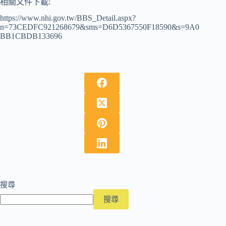
相關文件下載:
https://www.nhi.gov.tw/BBS_Detail.aspx?
n=73CEDFC921268679&sms=D6D5367550F18590&s=9A0
BB1CBDB133696
搜尋
搜尋