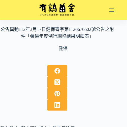
跳
至
主
要
公告異動112年3月17日健保審字第1120670602號公告之附
內
件「藥價年度例行調整結果明細表」
容
健保