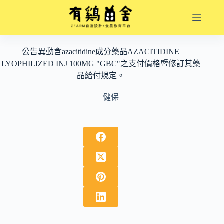
跳
至
主
要
公告異動含azacitidine成分藥品AZACITIDINE
內
LYOPHILIZED INJ 100MG "GBC"之支付價格暨修訂其藥
容
品給付規定。
健保