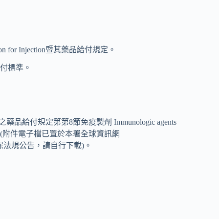
on for Injection暨其藥品給付規定。
支付標準。
規定第第8節免疫製劑 Immunologic agents
，如附件2(附件電子檔已置於本署全球資訊網
新全民健保法規公告，請自行下載)。