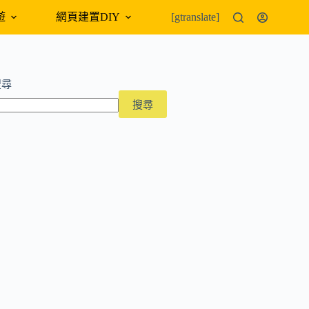
遊
網頁建置DIY
外幣匯率
[gtranslate]
搜尋
搜尋