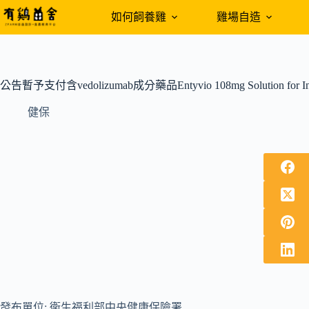
跳
如何飼養雞
雞場自造
至
主
要
內
公告暫予支付含vedolizumab成分藥品Entyvio 108mg Solution fo
容
健保
發布單位: 衛生福利部中央健康保險署