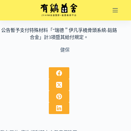
跳
至
主
要
公告暫予支付特殊材料「“瑞德＂伊凡孚橈骨頭系統-鈷鉻
內
合金」計3項暨其給付規定。
容
健保