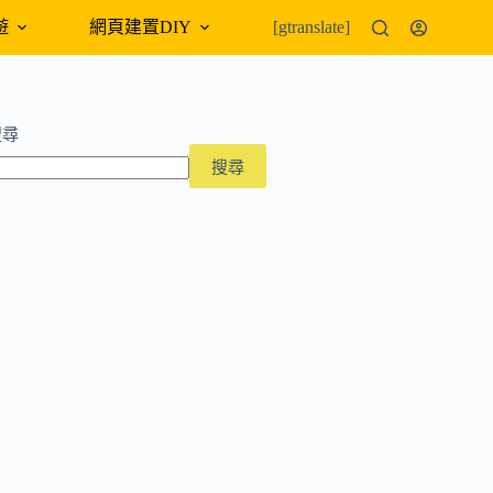
遊
網頁建置DIY
外幣匯率
[gtranslate]
搜尋
搜尋