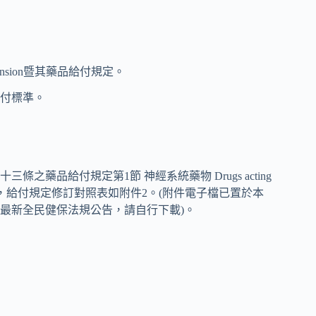
uspension暨其藥品給付規定。
支付標準。
藥品給付規定第1節 神經系統藥物 Drugs acting
、Teglutik)給付規定，給付規定修訂對照表如附件2。(附件電子檔已置於本
>健保法令>最新全民健保法規公告，請自行下載)。