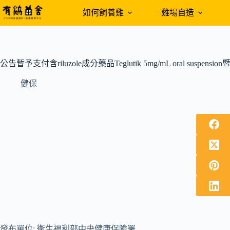
跳
如何飼養雞
雞場自造
至
主
要
內
公告暫予支付含riluzole成分藥品Teglutik 5mg/mL oral suspe
容
健保
發布單位: 衛生福利部中央健康保險署