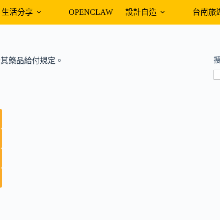
生活分享
OPENCLAW
設計自造
台南旅
nsion暨其藥品給付規定。