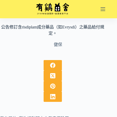
跳
至
主
要
公告修訂含risdiplam成分藥品（如Evrysdi）之藥品給付規
內
定。
容
健保