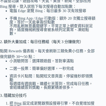
不論查功課、遊戲攻略、天氣、美食、新聞，全部改用
Bing 搜尋，登入狀態下每次搜尋自動加點數：
電腦 Edge 瀏覽 Bing：每日最多 30 次有效搜尋
手機 Bing App / Edge 行動版：額外 20 次獨立搜尋額
度，等於一天能拿兩份點數
不用亂刷無意義關鍵字，平常正常上網查資料就足
夠，過度機械刷搜尋會被系統判定異常、凍結點
數。
2. 額外大量加成：每日任務組（每天 3 分鐘做完）
點開 Rewards 儀表板，每天會刷新三類免費小任務，全部
做完額外 30～50 點：
小測驗問答：選擇題遊戲，答對拿滿點
二選一投票：簡單偏好選擇，一秒完成
資訊卡片點閱：點開短文章頁面，停留幾秒即領獎
勵
每週還有週挑戰，連續七天簽到、完成每日任務，
會給連續簽到獎勵，長期累積差很多。
3. 隱藏加分技巧
把 Bing 設定成瀏覽器預設搜尋引擎，不自覺增加搜