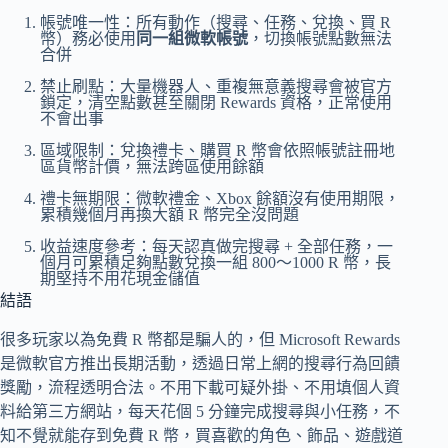
帳號唯一性：所有動作（搜尋、任務、兌換、買 R
幣）務必使用
同一組微軟帳號
，切換帳號點數無法
合併
禁止刷點：大量機器人、重複無意義搜尋會被官方
鎖定，清空點數甚至關閉 Rewards 資格，正常使用
不會出事
區域限制：兌換禮卡、購買 R 幣會依照帳號註冊地
區貨幣計價，無法跨區使用餘額
禮卡無期限：微軟禮金、Xbox 餘額沒有使用期限，
累積幾個月再換大額 R 幣完全沒問題
收益速度參考：每天認真做完搜尋 + 全部任務，一
個月可累積足夠點數兌換一組 800～1000 R 幣，長
期堅持不用花現金儲值
結語
很多玩家以為免費 R 幣都是騙人的，但 Microsoft Rewards
是微軟官方推出長期活動，透過日常上網的搜尋行為回饋
獎勵，流程透明合法。不用下載可疑外掛、不用填個人資
料給第三方網站，每天花個 5 分鐘完成搜尋與小任務，不
知不覺就能存到免費 R 幣，買喜歡的角色、飾品、遊戲道