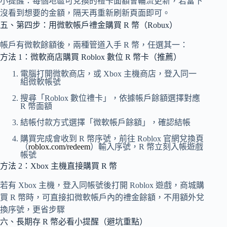
小提醒：每個地區可兌換的禮卡面額會輪流更新，若當下
沒看到想要的金額，隔天再重新刷新頁面即可。
五、第四步：用微軟帳戶禮金購買 R 幣（Robux）
帳戶有微軟餘額後，兩種管道入手 R 幣，任選其一：
方法 1：微軟商店購買 Roblox 數位 R 幣卡（推薦）
電腦打開微軟商店，或 Xbox 主機商店，登入同一
組微軟帳號
搜尋「Roblox 數位禮卡」，依據帳戶餘額選擇對應
R 幣面額
結帳付款方式選擇「微軟帳戶餘額」，確認結帳
購買完成會收到 R 幣序號，前往 Roblox 官網兌換頁
（
roblox.com/redeem
）輸入序號，R 幣立刻入帳遊戲
帳號
方法 2：Xbox 主機直接購買 R 幣
若有 Xbox 主機，登入同帳號後打開 Roblox 遊戲，商城購
買 R 幣時，可直接扣微軟帳戶內的禮金餘額，不用額外兌
換序號，更省步驟
六、長期存 R 幣必看小提醒（避坑重點）