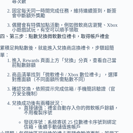
尋次數
固定每天同一時間完成任務，維持連續簽到，斷簽
會中斷額外獎勵
偶爾會有特價加點活動，例如微軟商店瀏覽、Xbox
小遊戲試玩，有空可以順手領取
四、第三步：點數兌換微軟數位禮卡，取得帳戶禮金
累積足夠點數後，就能進入兌換商店換禮卡，步驟超簡
單：
進入 Rewards 頁面上方「兌換」分頁，查看自己當
前點數餘額
商品清單找到「微軟禮卡 / Xbox 數位禮卡」，選擇
對應面額（不同面額所需點數不同）
確認兌換，依照提示完成信箱 / 手機簡訊驗證（官
方安全機制）
兌換成功後有兩種狀況：
直接儲值：禮金自動存入你的微軟帳戶餘額，
不用複製序號
發送序號：系統寄送 25 位數禮卡序號到綁定
信箱，後續手動儲值進帳戶