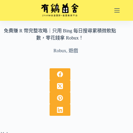
跳
至
主
要
免費賺 R 幣完整攻略｜只用 Bing 每日搜尋累積微軟點
內
數，零花錢拿 Robux！
容
Robux
,
遊戲