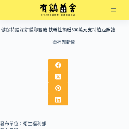
跳
至
主
要
健保持續深耕偏鄉醫療 扶輪社捐贈500萬元支持遠距照護
內
容
衛福部新聞
發布單位：衛生福利部