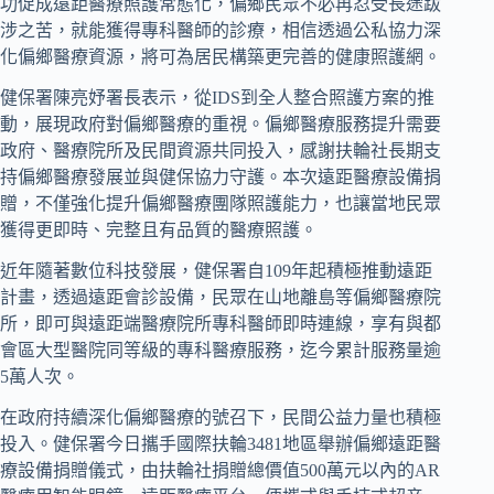
功促成遠距醫療照護常態化，偏鄉民眾不必再忍受長途跋
涉之苦，就能獲得專科醫師的診療，相信透過公私協力深
化偏鄉醫療資源，將可為居民構築更完善的健康照護網。
健保署陳亮妤署長表示，從IDS到全人整合照護方案的推
動，展現政府對偏鄉醫療的重視。偏鄉醫療服務提升需要
政府、醫療院所及民間資源共同投入，感謝扶輪社長期支
持偏鄉醫療發展並與健保協力守護。本次遠距醫療設備捐
贈，不僅強化提升偏鄉醫療團隊照護能力，也讓當地民眾
獲得更即時、完整且有品質的醫療照護。
近年隨著數位科技發展，健保署自109年起積極推動遠距
計畫，透過遠距會診設備，民眾在山地離島等偏鄉醫療院
所，即可與遠距端醫療院所專科醫師即時連線，享有與都
會區大型醫院同等級的專科醫療服務，迄今累計服務量逾
5萬人次。
在政府持續深化偏鄉醫療的號召下，民間公益力量也積極
投入。健保署今日攜手國際扶輪3481地區舉辦偏鄉遠距醫
療設備捐贈儀式，由扶輪社捐贈總價值500萬元以內的AR