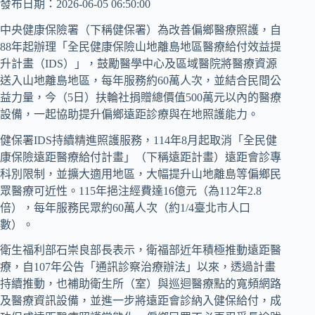
發布日期：2026-06-05 06:50:00
中央健康保險署（下稱健保署）為改善偏鄉醫療照護，自
88年起辦理「全民健康保險山地離島地區醫療給付效益提
升計畫（IDS）」，鼓勵醫學中心及區域醫院將醫療資源
送入山地離島地區，每年服務約60萬人次，並結合民間公
益力量，今（5日）扶輪社捐贈總價值500萬元以內的醫療
設備，一起協助提升偏鄉遠距診療與在地照護能力。
健保署IDS持續精進照護服務，114年8月起取消「全民健
康保險遠距醫療給付計畫」（下稱遠距計畫）遠距會診專
科別限制，並擴大適用地區，大幅提升山地離島等偏鄉民
眾醫療可近性。115年挹注經費達16億元（為112年2.8
倍），每年服務民眾約60萬人次（約1/4臺北市人口
數）。
衛生福利部石崇良部長表示，衛福部近年積極推動遠距醫
療，自107年公告「通訊診察治療辦法」以來，透過計畫
持續推動，也補助衛生所（室）與巡迴醫療點的寬頻網路
及醫療資訊設備，並進一步將遠距會診納入健保給付，成