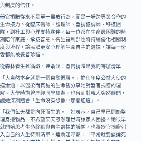
與制度的信任。
器官捐贈從來不是單一醫療行為，而是一場跨專業合作的
生命接力。從臨床醫師、護理師、器捐協調師、移植團
隊，到社工與心理支持夥伴，每一位都在生命最困難的時
刻陪伴家庭、承接善意。衛生福利部也將持續優化相關制
度與流程，讓民眾更安心理解生命自主的選擇，讓每一份
愛都能被妥善珍惜。
從森林看生死循環，連俞涵：器官捐贈是我的待辦清單
「大自然本身就是一個自動循環。」擔任年度公益大使的
連俞涵，以溫柔而真誠的生命觀分享她對器官捐贈的理
解。大學時期曾歷經同學驟逝，也曾面對親人突然離開，
讓她深刻體會「生命沒有想像中那麼遙遠」。
「我們每天都是向死而生的。」她表示，自己早已開始整
理身邊物品，不希望某天忽然離世時讓家人困擾。她很早
就開始思考生命終點與自主選擇的議題，也將器官捐贈列
入自己的人生待辦清單。連俞涵呼籲：「平常就要談論死