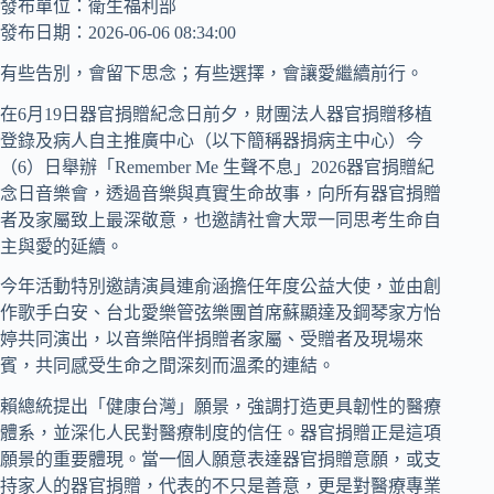
發布單位：衛生福利部
發布日期：2026-06-06 08:34:00
有些告別，會留下思念；有些選擇，會讓愛繼續前行。
在6月19日器官捐贈紀念日前夕，財團法人器官捐贈移植
登錄及病人自主推廣中心（以下簡稱器捐病主中心）今
（6）日舉辦「Remember Me 生聲不息」2026器官捐贈紀
念日音樂會，透過音樂與真實生命故事，向所有器官捐贈
者及家屬致上最深敬意，也邀請社會大眾一同思考生命自
主與愛的延續。
今年活動特別邀請演員連俞涵擔任年度公益大使，並由創
作歌手白安、台北愛樂管弦樂團首席蘇顯達及鋼琴家方怡
婷共同演出，以音樂陪伴捐贈者家屬、受贈者及現場來
賓，共同感受生命之間深刻而溫柔的連結。
賴總統提出「健康台灣」願景，強調打造更具韌性的醫療
體系，並深化人民對醫療制度的信任。器官捐贈正是這項
願景的重要體現。當一個人願意表達器官捐贈意願，或支
持家人的器官捐贈，代表的不只是善意，更是對醫療專業