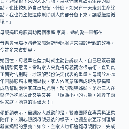
亡，避免留下來的人太慌張。當我們願意談論生命的終
點，也比較知道自己想留下什麼。如果有一天走到生命終
點，我也希望把還能幫助別人的部分留下來，讓愛繼續循
環。」
母親捐眼角膜幫助兩個家庭 家屬：她的愛一直都在
音樂會現場捐贈者家屬賴舒韻娓娓道來關於母親的故事，
令許多來賓動容。
她回憶，母親早在健康時就主動告訴家人，自己已簽署器
官捐贈同意書。當時家人只覺得母親觀念很前衛，直到真
正面對告別時，才理解那份決定代表的重量。母親於2020
年因肺腺癌末期病逝後，家人依其意願完成眼角膜捐贈，
成功幫助兩個家庭重見光明。賴舒韻與姊姊、弟弟三人在
醫院外抱著彼此又哭又笑：「媽媽小小的力量，卻救了兩
個家庭，她真的很偉大！」
賴舒韻表示，最讓家人感動的是，醫療團隊在專業與溫柔
陪伴下，細心照顧母親最後的樣子，也讓全家更深刻理解
器官捐贈的意義。如今，全家人也都追隨母親腳步，完成