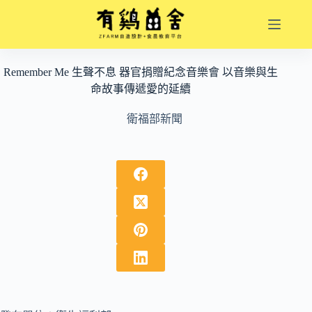
跳
至
主
要
Remember Me 生聲不息 器官捐贈紀念音樂會 以音樂與生
內
命故事傳遞愛的延續
容
衛福部新聞