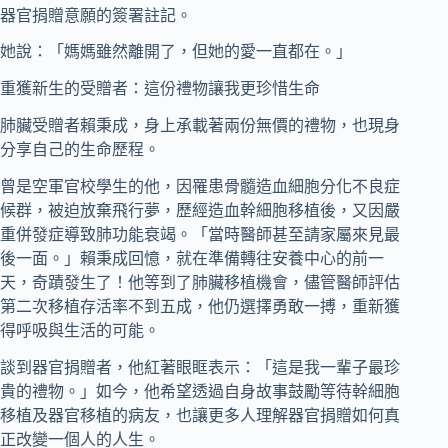
器官捐贈意願的簽署註記。
她說：「媽媽雖然離開了，但她的愛一直都在。」
重獲新生的受贈者：這份禮物讓我更珍惜生命
肺臟受贈者賴秉成，身上承載著兩份無價的禮物，也現身
分享自己的生命歷程。
曾是空軍官校學生的他，因罹患骨髓造血細胞分化不良症
候群，被迫放棄飛行夢，歷經造血幹細胞移植後，又因嚴
重併發症導致肺功能衰竭。「當時醫師甚至請家屬來見最
後一面。」賴秉成回憶，就在準備轉往安養中心的前一
天，奇蹟發生了！他等到了肺臟移植機會，儘管醫師評估
第二次移植存活率不到五成，他仍選擇勇敢一搏，重新獲
得呼吸與生活的可能。
談到器官捐贈者，他紅著眼眶表示：「這是我一輩子最珍
貴的禮物。」如今，他希望透過自身故事鼓勵等待幹細胞
移植及器官移植的病友，也讓更多人理解器官捐贈如何真
正改變一個人的人生。