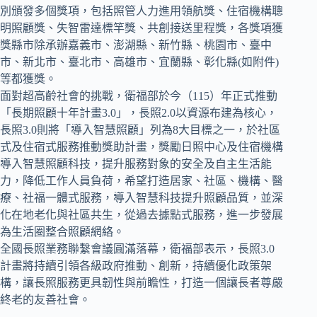
別頒發多個獎項，包括照管人力進用領航獎、住宿機構聰
明照顧獎、失智雷達標竿獎、共創接送里程獎，各獎項獲
獎縣市除承辦嘉義市、澎湖縣、新竹縣、桃園市、臺中
市、新北市、臺北市、高雄市、宜蘭縣、彰化縣(如附件)
等都獲獎。
面對超高齡社會的挑戰，衛福部於今（115）年正式推動
「長期照顧十年計畫3.0」，長照2.0以資源布建為核心，
長照3.0則將「導入智慧照顧」列為8大目標之一，於社區
式及住宿式服務推動獎助計畫，獎勵日照中心及住宿機構
導入智慧照顧科技，提升服務對象的安全及自主生活能
力，降低工作人員負荷，希望打造居家、社區、機構、醫
療、社福一體式服務，導入智慧科技提升照顧品質，並深
化在地老化與社區共生，從過去據點式服務，進一步發展
為生活圈整合照顧網絡。
全國長照業務聯繫會議圓滿落幕，衛福部表示，長照3.0
計畫將持續引領各級政府推動、創新，持續優化政策架
構，讓長照服務更具韌性與前瞻性，打造一個讓長者尊嚴
終老的友善社會。