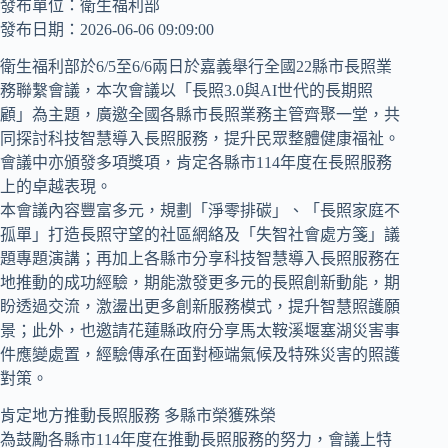
發布單位：衛生福利部
發布日期：2026-06-06 09:09:00
衛生福利部於6/5至6/6兩日於嘉義舉行全國22縣市長照業
務聯繫會議，本次會議以「長照3.0與AI世代的長期照
顧」為主題，廣邀全國各縣市長照業務主管齊聚一堂，共
同探討科技智慧導入長照服務，提升民眾整體健康福祉。
會議中亦頒發多項獎項，肯定各縣市114年度在長照服務
上的卓越表現。
本會議內容豐富多元，規劃「淨零排碳」、「長照家庭不
孤單」打造長照守望的社區網絡及「失智社會處方箋」議
題專題演講；再加上各縣市分享科技智慧導入長照服務在
地推動的成功經驗，期能激發更多元的長照創新動能，期
盼透過交流，激盪出更多創新服務模式，提升智慧照護願
景；此外，也邀請花蓮縣政府分享馬太鞍溪堰塞湖災害事
件應變處置，經驗傳承在面對極端氣候及特殊災害的照護
對策。
肯定地方推動長照服務 多縣市榮獲殊榮
為鼓勵各縣市114年度在推動長照服務的努力，會議上特