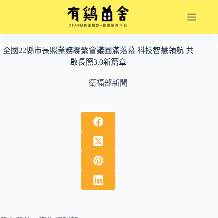
跳
至
主
要
全國22縣市長照業務聯繫會議圓滿落幕 科技智慧領航 共
內
啟長照3.0新篇章
容
衛福部新聞