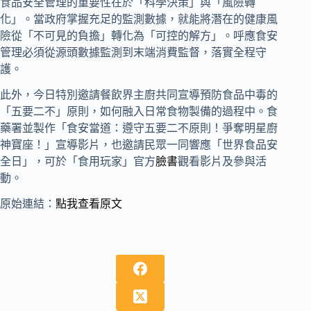
食品安全管理的重要性在於「科學決策」與「風險轉
化」。當政府掌握充足的監測數據，就能將潛在的健康風
險從「不可見的負擔」轉化為「可控的解方」。呼應食安
管理必須從源頭數據監測到末端消費監督，落實全程守
護。
此外，今日特別邀請餐飲界主廚共同宣導預防食品中毒的
「五要二不」原則，如何融入日常食物製備的過程中。食
藥署並製作「食安當道：遵守五要二不原則！爭奪明星廚
神寶座！」宣導影片，也邀請民眾一同響應「世界食品安
全日」，可於「食用玩家」官方
臉書
觀看影片及參與活
動。
原始連結：
點我查看原文