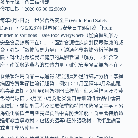
發布單位：衛生福利部
發布日期：2026-06-08 02:00:00
每年6月7日為「世界食品安全日(World Food Safety
Day)」，今(2026)年世界食品安全日主題訂為「From
burden to solutions—safe food everywhere（從負擔到解方—
安全食品無所不在）」。面對食源性疾病對民眾健康的威
脅，強調「數據就是力量」，透過科學數據分析掌握風
險，轉化為保護民眾健康的具體管理「解方」，結合政
府、產業與消費者的集體力量，確保安全食品無所不在。
食藥署運用食品中毒通報與監測資料進行統計分析，掌握
病因物質季節性流行趨勢，例如：11月至隔年4月為諾羅
病毒高峰期，3月至8月為沙門氏桿菌、仙人掌桿菌及金黃
色葡萄球菌；8月至10月為腸炎弧菌等細菌性食品中毒高
風險期，並提醒業者及民眾依季節特性預防食品中毒。另
為強化餐飲業者與民眾食品中毒防治知能，食藥署持續透
過衛教宣導教材，包括英語等6種外語教材，供衛生講習
或自主學習使用。