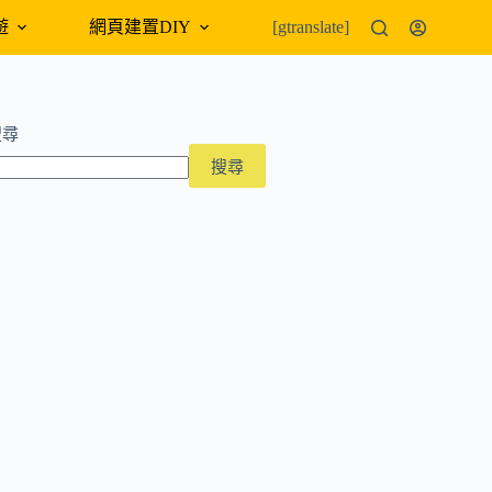
遊
網頁建置DIY
外幣匯率
[gtranslate]
搜尋
搜尋