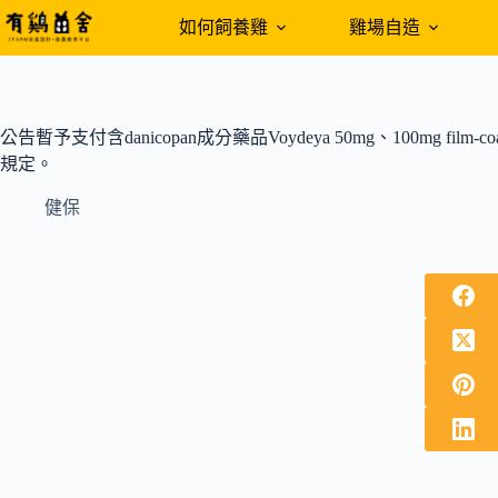
跳
如何飼養雞
雞場自造
至
主
要
內
公告暫予支付含danicopan成分藥品Voydeya 50mg、100mg film-
容
規定。
健保