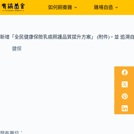
跳
如何飼養雞
雞場自造
至
主
要
內
新增「全民健康保險乳癌照護品質提升方案」 (附件)，並 追溯自1
容
健保
發布單位：