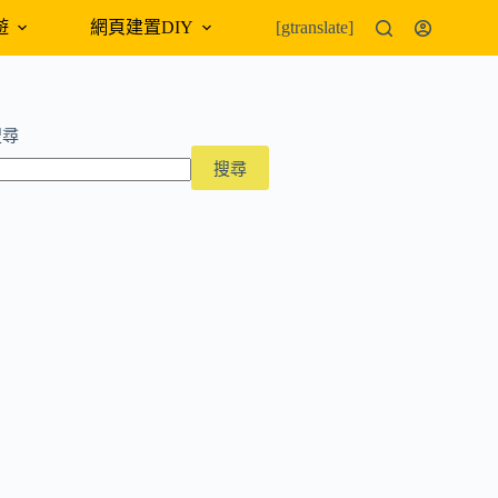
遊
網頁建置DIY
外幣匯率
[gtranslate]
搜尋
搜尋