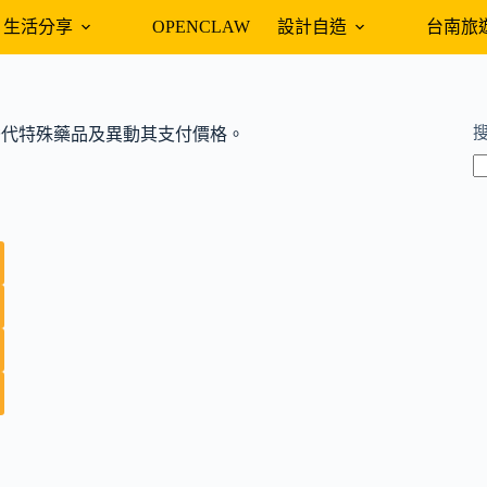
生活分享
OPENCLAW
設計自造
台南旅
5mL為不可替代特殊藥品及異動其支付價格。