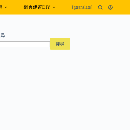
遊
網頁建置DIY
外幣匯率
[gtranslate]
搜尋
搜尋