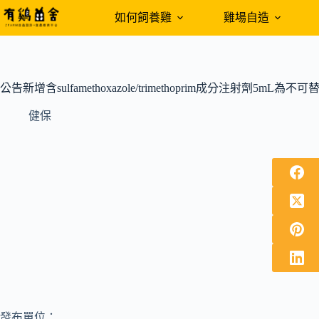
跳
如何飼養雞
雞場自造
至
主
要
內
公告新增含sulfamethoxazole/trimethoprim成分注射劑
容
健保
發布單位：