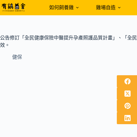
跳
如何飼養雞
雞場自造
至
主
要
內
公告修訂「全民健康保險中醫提升孕產照護品質計畫」、「全民健
容
效。
健保