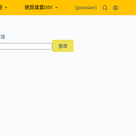
遊
網頁建置DIY
外幣匯率
[gtranslate]
搜尋
搜尋