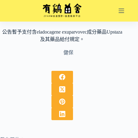
跳
至
主
要
公告暫予支付含eladocagene exuparvovec成分藥品Upstaza
內
及其藥品給付規定。
容
健保