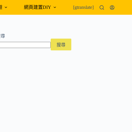
遊
網頁建置DIY
外幣匯率
[gtranslate]
搜尋
搜尋