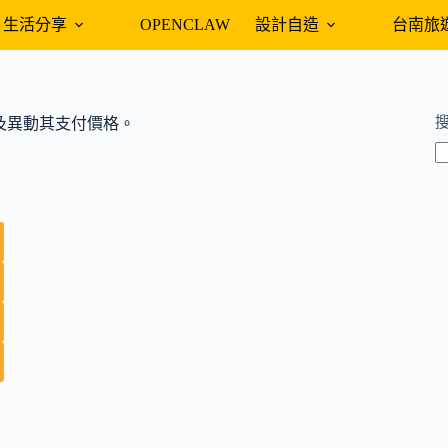
生活分享
OPENCLAW
設計自造
台南旅
藥品及異動其支付價格。