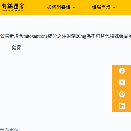
跳
如何飼養雞
雞場自造
至
主
要
內
公告新增含mitoxantrone成分之注射劑20mg為不可替代特殊
容
健保
發布單位: