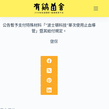
跳
至
主
要
公告暫予支付特殊材料「”波士頓科技”單次使用止血導
內
管」暨其給付規定。
容
健保