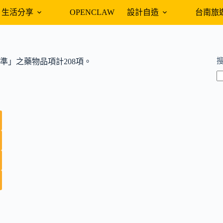
生活分享
OPENCLAW
設計自造
台南旅
」之藥物品項計208項。