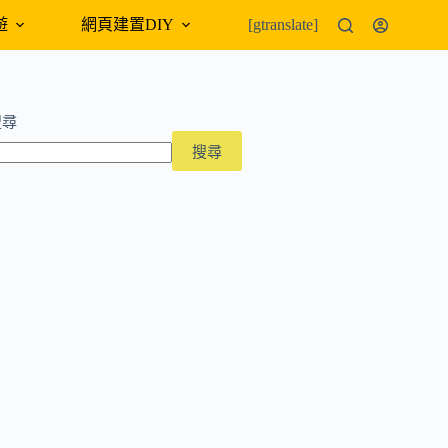
遊
網頁建置DIY
外幣匯率
[gtranslate]
搜尋
搜尋