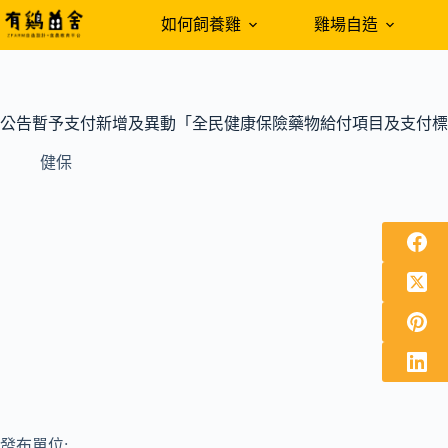
跳
如何飼養雞
雞場自造
至
主
要
內
公告暫予支付新增及異動「全民健康保險藥物給付項目及支付標準
容
健保
發布單位: