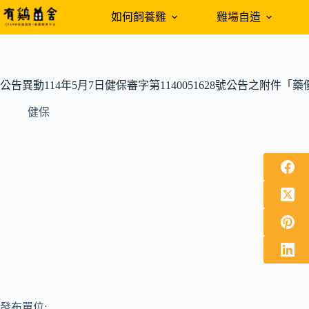
跳
如何飼養雞
雞場自造
至
主
要
內
公告異動114年5月7日健保審字第1140051628號公告之附件
容
健保
發布單位: