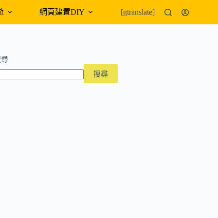
遊
網頁建置DIY
外幣匯率
[gtranslate]
搜尋
搜尋