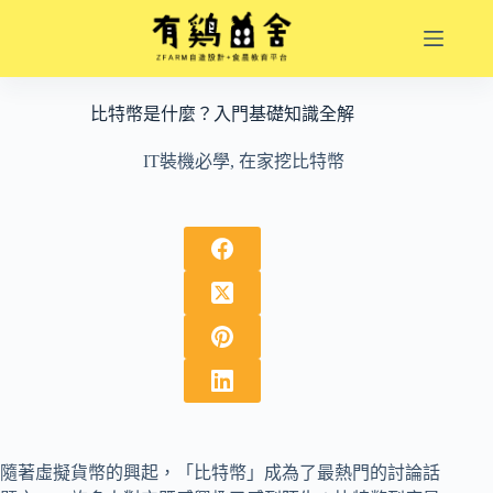
跳
至
主
要
比特幣是什麼？入門基礎知識全解
內
容
IT裝機必學
,
在家挖比特幣
隨著虛擬貨幣的興起，「比特幣」成為了最熱門的討論話