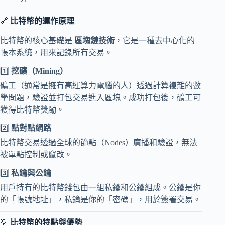
🔗
比特幣的運作原理
比特幣的核心基礎是
區塊鏈技術
，它是一種去中心化的
帳本系統，用來記錄所有交易。
1️⃣
挖礦（Mining）
礦工（通常是擁有高運算力電腦的人）透過計算複雜的數
學問題，驗證並打包交易進入區塊。成功打包後，礦工可
獲得比特幣獎勵。
2️⃣
點對點網路
比特幣交易透過全球的節點（Nodes）廣播和驗證，無法
被單點控制或竄改。
3️⃣
私鑰與公鑰
用戶持有的比特幣錢包由一組私鑰和公鑰組成。公鑰是你
的「帳號地址」，私鑰是你的「密碼」，用於簽署交易。
💡
比特幣的特點與優勢