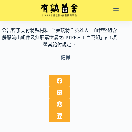
跳
至
主
要
公告暫予支付特殊材料「“美瑞特＂英雄人工血管整組含
內
靜脈流出組件及無肝素塗層之ePTFE人工血管組」計1項
容
暨其給付規定。
健保