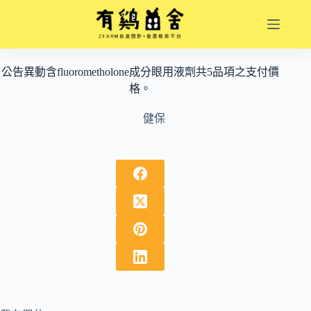
跳
至
主
要
公告異動含fluorometholone成分眼用液劑共5品項之支付價
內
格。
容
健保