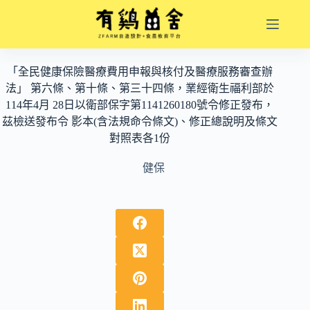
跳
至
主
要
「全民健康保險醫療費用申報與核付及醫療服務審查辦
內
法」 第六條、第十條、第三十四條，業經衛生福利部於
容
114年4月 28日以衛部保字第1141260180號令修正發布，
茲檢送發布令 影本(含法規命令條文)、修正總說明及條文
對照表各1份
健保