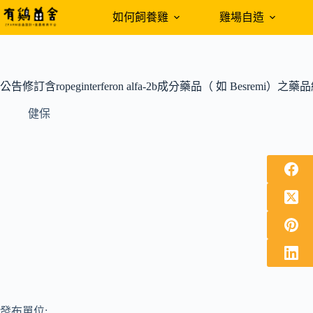
跳
如何飼養雞
雞場自造
至
主
要
內
公告修訂含ropeginterferon alfa-2b成分藥品（ 如 Besremi）
容
健保
發布單位: