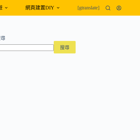
遊
網頁建置DIY
外幣匯率
[gtranslate]
搜尋
搜尋