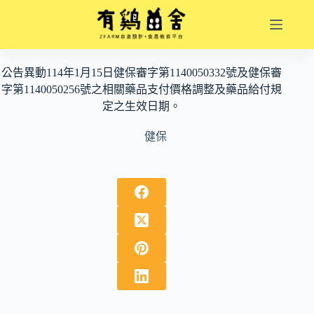
跳
至
主
要
公告異動114年1月15日健保審字第1140050332號及健保審
內
字第1140050256號之相關藥品支付價格調整及藥品給付規
容
定之生效日期。
健保