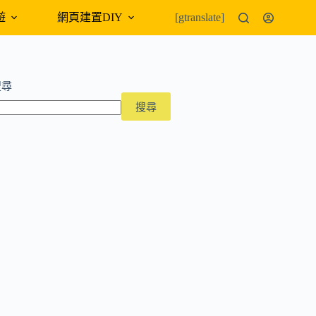
遊
網頁建置DIY
外幣匯率
[gtranslate]
搜尋
搜尋