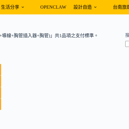
生活分享
OPENCLAW
設計自造
台南旅
+導線+胸管插入器+胸管)」共1品項之支付標準。